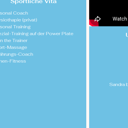
Sportliche Vita
sonal Coach
siothapie (privat)
sonal Training
zial-Training auf der Power Plate
in the Trainer
ort-Massage
ährungs-Coach
men-Fitness
Sandra b