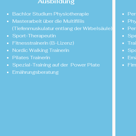
Ausbildung
Bachlor Studium Physiotherapie
Per
Masterarbeit über die Multifiliis
Phy
(Tiefenmuskulatur entlang der Wirbelsäule)
Per
Sport-Therapeutin
Spe
Fitnesstrainerin (B-Lizenz)
Tra
Nordic Walking Trainerin
Sp
Pilates Trainerin
Ern
Spezial-Training auf der Power Plate
Fir
Ernährungsberatung