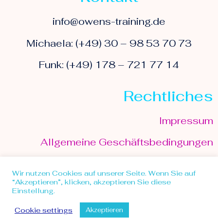
info@owens-training.de
Michaela: (+49) 30 – 98 53 70 73
Funk: (+49) 178 – 721 77 14
Rechtliches
Impressum
Allgemeine Geschäftsbedingungen
Datenschutzerklärung
Wir nutzen Cookies auf unserer Seite. Wenn Sie auf
“Akzeptieren”, klicken, akzeptieren Sie diese
Einstellung.
© 2013 Owens Training - made with love
Cookie settings
Akzeptieren
by Miumi