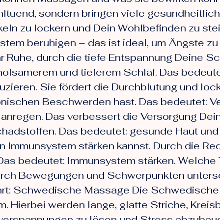
ltuend, sondern bringen viele gesundheitliche 
keln zu lockern und Dein Wohlbefinden zu ste
tem beruhigen – das ist ideal, um Ängste zu 
 Ruhe, durch die tiefe Entspannung Deine Sch
olsamerem und tieferem Schlaf. Das bedeutet
ieren. Sie fördert die Durchblutung und lock
nischen Beschwerden hast. Das bedeutet: Ve
 anregen. Das verbessert die Versorgung Dein
chadstoffen. Das bedeutet: gesunde Haut und
n Immunsystem stärken kannst. Durch die Redu
as bedeutet: Immunsystem stärken. Welche T
 durch Bewegungen und Schwerpunkten untersc
ührt: Schwedische Massage Die Schwedische
m. Hierbei werden lange, glatte Striche, Kre
lverspannungen zu lösen und Stress abzuba