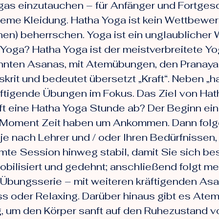
ogas einzutauchen – für Anfänger und Fortges
eme Kleidung. Hatha Yoga ist kein Wettbewe
nen) beherrschen. Yoga ist ein unglaublicher
Yoga? Hatha Yoga ist der meistverbreitete Yo
nnten Asanas, mit Atemübungen, den Pranayama
rit und bedeutet übersetzt „Kraft“. Neben „ha“
äftigende Übungen im Fokus. Das Ziel von Hath
ft eine Hatha Yoga Stunde ab? Der Beginn ein
en Moment Zeit haben um Ankommen. Dann folg
je nach Lehrer und / oder Ihren Bedürfnissen, 
te Session hinweg stabil, damit Sie sich be
obilisiert und gedehnt; anschließend folgt m
bungsserie – mit weiteren kräftigenden Asan
ss oder Relaxing. Darüber hinaus gibt es At
 um den Körper sanft auf den Ruhezustand vo